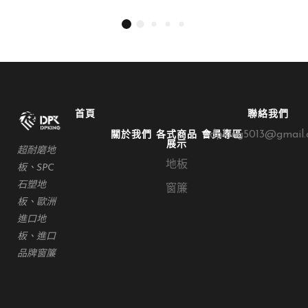
首頁
聯絡我們
dpking5013@gmail
關於我們
各式商品
會員專區
展示
超耐磨地
地板
板、SPC
石塑地
窗簾
板、歐洲
進口地
板、進口
品牌窗簾