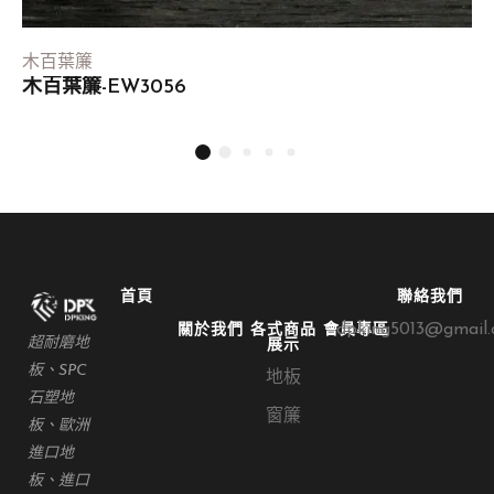
木百葉簾
木百葉簾-EW3056
首頁
聯絡我們
dpking5013@gmail
關於我們
各式商品
會員專區
超耐磨地
展示
板、SPC
地板
石塑地
窗簾
板、歐洲
進口地
板、進口