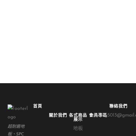
木百葉簾
木百葉簾-EW2041
首頁
聯絡我們
dpking5013@gmail
關於我們
各式商品
會員專區
展示
超耐磨地
地板
板、SPC