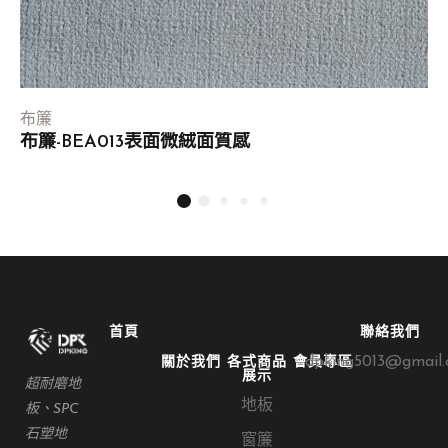
布簾
布簾-BEA013表面微絨面質感
首頁
聯絡我們
dpking5013@gmail
關於我們
各式商品
會員專區
展示
超耐磨地
地板
板、SPC
石塑地
窗簾