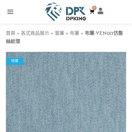
0
首頁
»
各式商品展示
»
窗簾
»
布簾
»
布簾-VEN013仿髮
絲紋理
特價