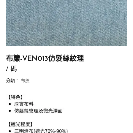
布簾-VEN013仿髮絲紋理
/ 碼
分類：
布簾