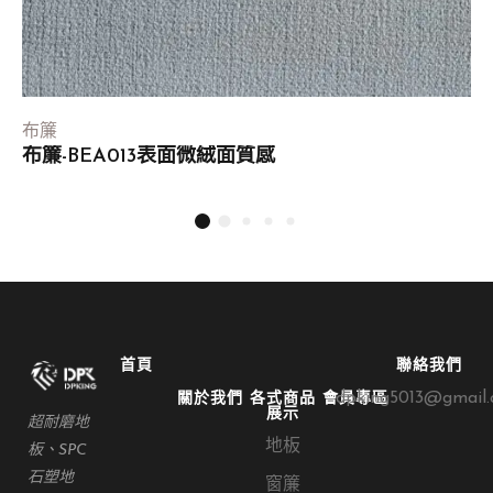
布簾
布簾-BEA013表面微絨面質感
首頁
聯絡我們
dpking5013@gmail
關於我們
各式商品
會員專區
展示
超耐磨地
地板
板、SPC
石塑地
窗簾