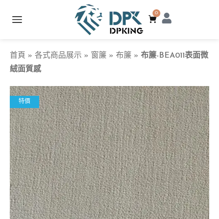
0
首頁
»
各式商品展示
»
窗簾
»
布簾
»
布簾-BEA011表面微
絨面質感
特價